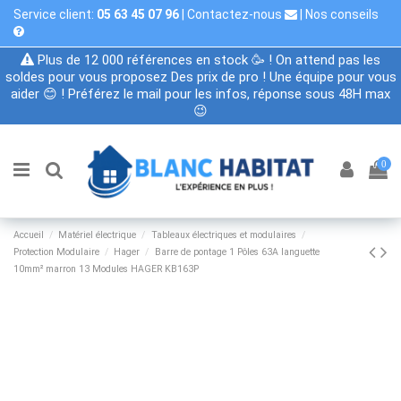
Service client:
05 63 45 07 96
|
Contactez-nous
|
Nos conseils
Plus de 12 000 références en stock 🥳 ! On attend pas les
soldes pour vous proposez Des prix de pro ! Une équipe pour vous
aider 😊 ! Préférez le mail pour les infos, réponse sous 48H max
😉
0
Accueil
Matériel électrique
Tableaux électriques et modulaires
Protection Modulaire
Hager
Barre de pontage 1 Pôles 63A languette
10mm² marron 13 Modules HAGER KB163P