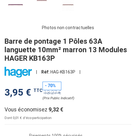
Photos non contractuelles
Barre de pontage 1 Pôles 63A
languette 10mm² marron 13 Modules
HAGER KB163P
|
Réf:
HAG-KB163P
|
- 70%
3,95 €
TTC
13.27 €
(Prix Public Indicatif)
Vous économisez
9,32 €
Dont 0,01 € d'éco-participation
Paiements 100% sécurisés