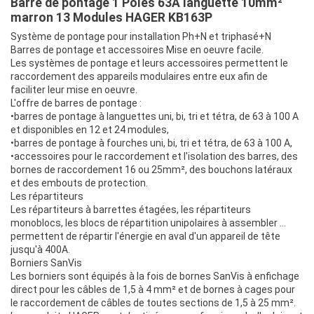
Barre de pontage 1 Pôles 63A languette 10mm²
marron 13 Modules HAGER KB163P
Système de pontage pour installation Ph+N et triphasé+N
Barres de pontage et accessoires Mise en oeuvre facile.
Les systèmes de pontage et leurs accessoires permettent le
raccordement des appareils modulaires entre eux afin de
faciliter leur mise en oeuvre.
L'offre de barres de pontage :
•barres de pontage à languettes uni, bi, tri et tétra, de 63 à 100 A
et disponibles en 12 et 24 modules,
•barres de pontage à fourches uni, bi, tri et tétra, de 63 à 100 A,
•accessoires pour le raccordement et l'isolation des barres, des
bornes de raccordement 16 ou 25mm², des bouchons latéraux
et des embouts de protection.
Les répartiteurs
Les répartiteurs à barrettes étagées, les répartiteurs
monoblocs, les blocs de répartition unipolaires à assembler ...
permettent de répartir l'énergie en aval d'un appareil de tête
jusqu'à 400A.
Borniers SanVis
Les borniers sont équipés à la fois de bornes SanVis à enfichage
direct pour les câbles de 1,5 à 4 mm² et de bornes à cages pour
le raccordement de câbles de toutes sections de 1,5 à 25 mm².