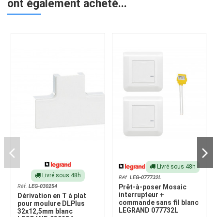
ont également acheté...
Livré sous 48h
Livré sous 48h
Réf.
LEG-077732L
Réf.
LEG-030254
Prêt-à-poser Mosaic
interrupteur +
Dérivation en T à plat
commande sans fil blanc
pour moulure DLPlus
LEGRAND 077732L
32x12,5mm blanc