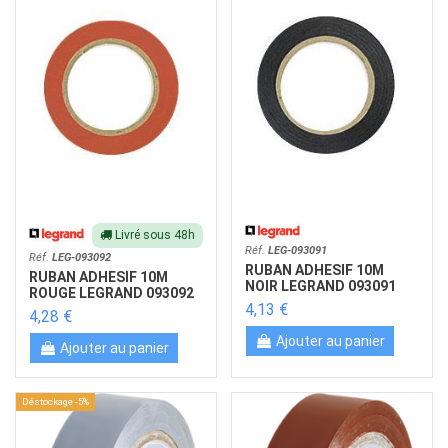
Livré sous 48h
Réf.
LEG-093091
Réf.
LEG-093092
RUBAN ADHESIF 10M
RUBAN ADHESIF 10M
NOIR LEGRAND 093091
ROUGE LEGRAND 093092
4,13 €
4,28 €
Ajouter au panier
Ajouter au panier
Déstockage -5%