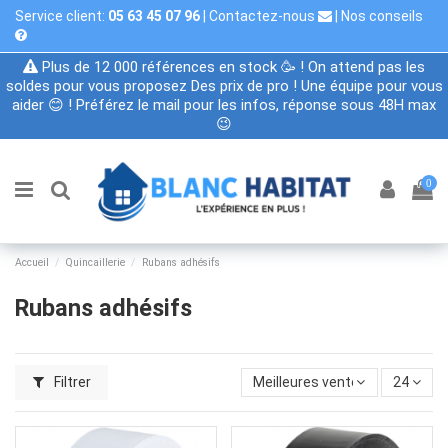
Service client:
05 63 45 07 96
|
Contactez-nous
|
Nos conseils
Plus de 12 000 références en stock 🥳 ! On attend pas les
soldes pour vous proposez Des prix de pro ! Une équipe pour vous
aider 😊 ! Préférez le mail pour les infos, réponse sous 48H max
😉
0
Accueil
Quincaillerie
Rubans adhésifs
Rubans adhésifs
Filtrer
Meilleures ventes
24