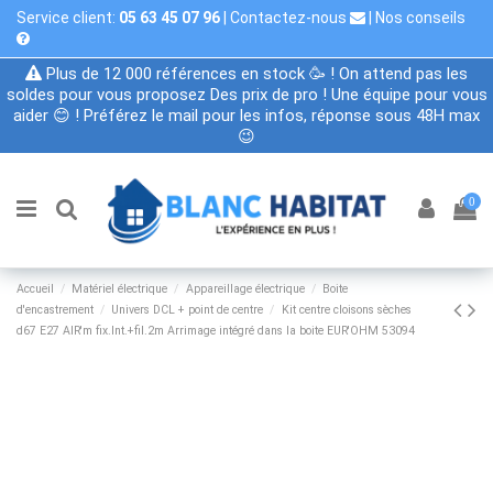
Service client:
05 63 45 07 96
|
Contactez-nous
|
Nos conseils
Plus de 12 000 références en stock 🥳 ! On attend pas les
soldes pour vous proposez Des prix de pro ! Une équipe pour vous
aider 😊 ! Préférez le mail pour les infos, réponse sous 48H max
😉
0
Accueil
Matériel électrique
Appareillage électrique
Boite
d'encastrement
Univers DCL + point de centre
Kit centre cloisons sèches
d67 E27 AIR'm fix.Int.+fil.2m Arrimage intégré dans la boite EUR'OHM 53094