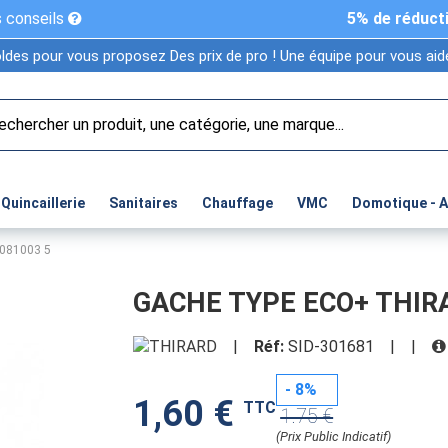
 conseils
5% de réduct
ldes pour vous proposez Des prix de pro ! Une équipe pour vous aide
Quincaillerie
Sanitaires
Chauffage
VMC
Domotique - 
081003 5
GACHE TYPE ECO+ THIRA
|
Réf:
SID-301681
|
|
- 8%
1,60 €
TTC
1.75 €
(Prix Public Indicatif)