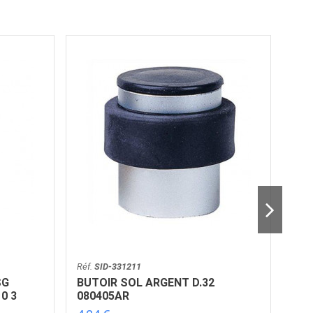
Réf.
SID-331211
Réf.
SG
BUTOIR SOL ARGENT D.32
PAU
0 3
080405AR
JAR