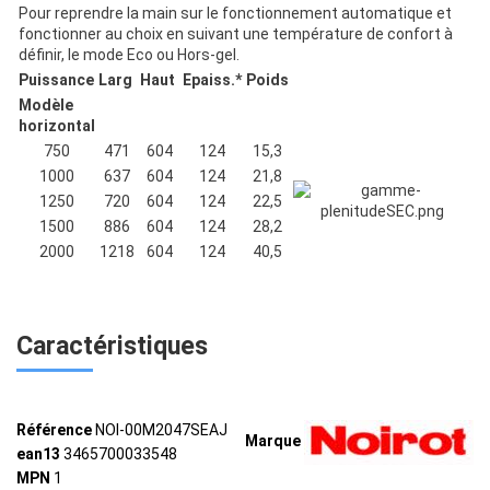
Pour reprendre la main sur le fonctionnement automatique et
fonctionner au choix en suivant une température de confort à
définir, le mode Eco ou Hors-gel.
Puissance
Larg
Haut
Epaiss.*
Poids
Modèle
horizontal
750
471
604
124
15,3
1000
637
604
124
21,8
1250
720
604
124
22,5
1500
886
604
124
28,2
2000
1218
604
124
40,5
Caractéristiques
Référence
NOI-00M2047SEAJ
Marque
ean13
3465700033548
MPN
1