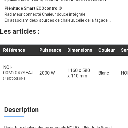
Plénitude Smart ECOcontrol®
Radiateur connecté Chaleur douce intégrale
En associant deux sources de chaleur, celle de la façade ...
Les articles :
Référence
Puissance
Dimensions
Couleur
Se
NOI-
1160 x 580
00M2047SEAJ
2000 W
Blanc
HO
x 110 mm
3465700033548
Description
Radiateur chaleur douce intégrale NOIROT Plénitude Smart