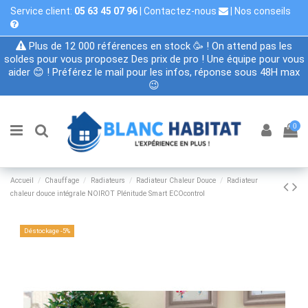
Service client:
05 63 45 07 96
|
Contactez-nous
|
Nos conseils
Plus de 12 000 références en stock 🥳 ! On attend pas les
soldes pour vous proposez Des prix de pro ! Une équipe pour vous
aider 😊 ! Préférez le mail pour les infos, réponse sous 48H max
😉
0
Accueil
Chauffage
Radiateurs
Radiateur Chaleur Douce
Radiateur
chaleur douce intégrale NOIROT Plénitude Smart ECOcontrol
Déstockage -5%