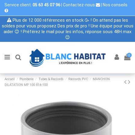
Service client:
05 63 45 07 96
|
Contactez-nous
|
Nos conseils
Plus de 12 000 références en stock 🥳 ! On attend pas les
soldes pour vous proposez Des prix de pro ! Une équipe pour vous
aider 😊 ! Préférez le mail pour les infos, réponse sous 48H max
😉
0
Accueil
Plomberie
Tubes & Raccords
Raccords PVC
MANCHON
DILATATION MP 100 814-100