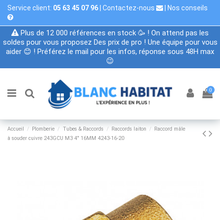
Service client:
05 63 45 07 96
|
Contactez-nous
|
Nos conseils
Plus de 12 000 références en stock 🥳 ! On attend pas les
soldes pour vous proposez Des prix de pro ! Une équipe pour vous
aider 😊 ! Préférez le mail pour les infos, réponse sous 48H max
😉
0
Accueil
Plomberie
Tubes & Raccords
Raccords laiton
Raccord mâle
à souder cuivre 243GCU M3 4" 16MM 4243-16-20