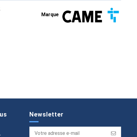
2
Marque
us
Newsletter
T