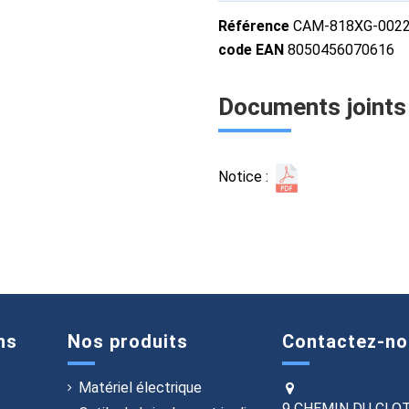
Référence
CAM-818XG-002
code EAN
8050456070616
Documents joints
Notice :
ns
Nos produits
Contactez-no
Matériel électrique
9 CHEMIN DU CLO