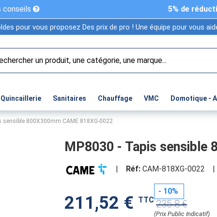
 conseils
5% de réduct
ldes pour vous proposez Des prix de pro ! Une équipe pour vous aide
Quincaillerie
Sanitaires
Chauffage
VMC
Domotique - 
is sensible 800X300mm CAME 818XG-0022
MP8030 - Tapis sensibl
|
Réf:
CAM-818XG-0022
|
- 10%
211,52 €
TTC
235.8 €
(Prix Public Indicatif)