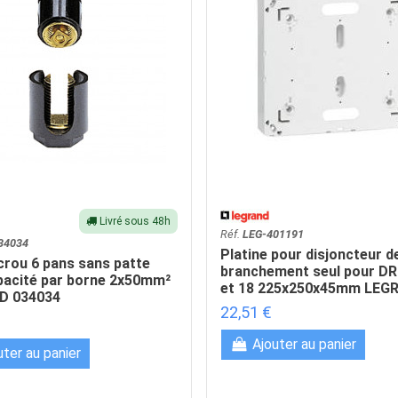
Livré sous 48h
Réf.
LEG-401191
34034
Platine pour disjoncteur d
crou 6 pans sans patte
branchement seul pour DR
pacité par borne 2x50mm²
et 18 225x250x45mm LEGR
D 034034
22,51 €
Ajouter au panier
uter au panier