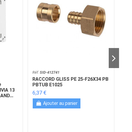
Réf.
SID-412741
RACCORD GLISS PE 25-F26X34 PB
Réf.
e
PBTUB E1025
Int
IVIA 13
6,37 €
2 P
AND...
emb
Ajouter au panier
R9
64,