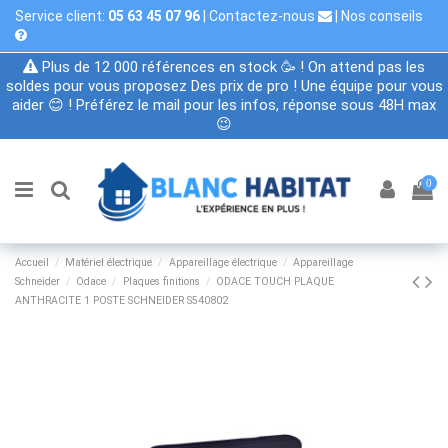
Service client:
05 63 45 07 96
|
Contactez-nous
|
Nos conseils
Plus de 12 000 références en stock 🥳 ! On attend pas les
soldes pour vous proposez Des prix de pro ! Une équipe pour vous
aider 😊 ! Préférez le mail pour les infos, réponse sous 48H max
😉
0
Accueil
Matériel électrique
Appareillage électrique
Appareillage
Schneider
Odace
Plaques finitions
ODACE TOUCH PLAQUE
ANTHRACITE 1 POSTE SCHNEIDER S540802