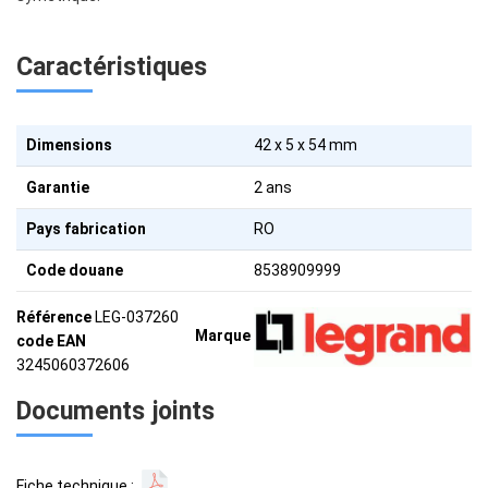
Caractéristiques
Dimensions
42 x 5 x 54 mm
Garantie
2 ans
Pays fabrication
RO
Code douane
8538909999
Référence
LEG-037260
Marque
code EAN
3245060372606
Documents joints
Fiche technique :