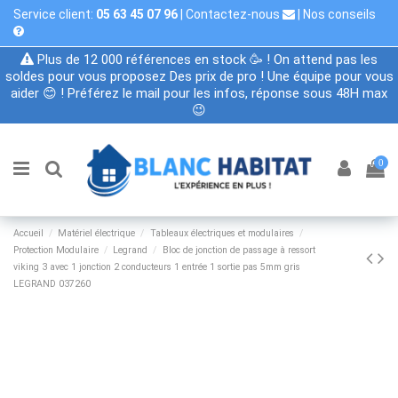
Service client:
05 63 45 07 96
|
Contactez-nous
|
Nos conseils
Plus de 12 000 références en stock 🥳 ! On attend pas les
soldes pour vous proposez Des prix de pro ! Une équipe pour vous
aider 😊 ! Préférez le mail pour les infos, réponse sous 48H max
😉
0
Accueil
Matériel électrique
Tableaux électriques et modulaires
Protection Modulaire
Legrand
Bloc de jonction de passage à ressort
viking 3 avec 1 jonction 2 conducteurs 1 entrée 1 sortie pas 5mm gris
LEGRAND 037260