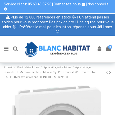
Service client:
05 63 45 07 96
|
Contactez-nous
|
Nos conseils
Plus de 12 000 références en stock 🥳 ! On attend pas les
soldes pour vous proposez Des prix de pro ! Une équipe pour vous
aider 😊 ! Préférez le mail pour les infos, réponse sous 48H max
😉
0
Accueil
Matériel électrique
Appareillage électrique
Appareillage
Schneider
Mureva étanche
Mureva Styl Prise courant 2P+T composable
IP55 IK08 connex auto blanc SCHNEIDER MUR39133