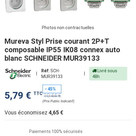
Photos non contractuelles
Mureva Styl Prise courant 2P+T
composable IP55 IK08 connex auto
blanc SCHNEIDER MUR39133
Réf:
SCH-
Livré sous
|
|
MUR39133
48h
- 45%
5,79 €
TTC
10.44 €
(Prix Public Indicatif)
Vous économisez
4,65 €
Paiements 100% sécurisés