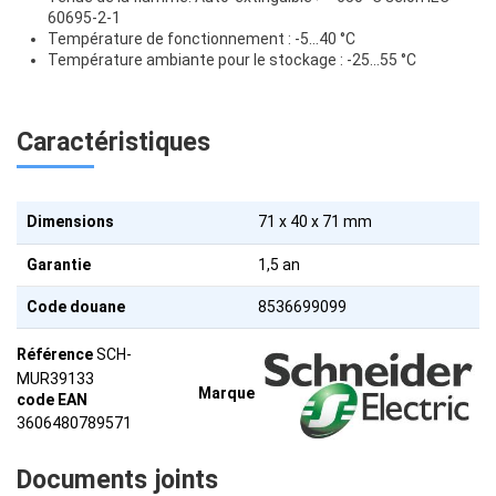
60695-2-1
Température de fonctionnement : -5…40 °C
Température ambiante pour le stockage : -25…55 °C
Caractéristiques
Dimensions
71 x 40 x 71 mm
Garantie
1,5 an
Code douane
8536699099
Référence
SCH-
MUR39133
Marque
code EAN
3606480789571
Documents joints