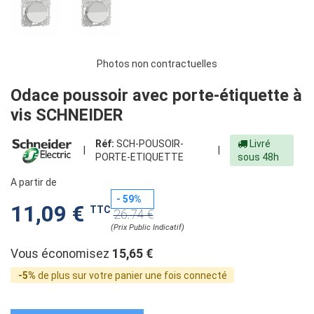
Photos non contractuelles
Odace poussoir avec porte-étiquette à
vis SCHNEIDER
Réf:
SCH-POUSOIR-
Livré
|
|
PORTE-ETIQUETTE
sous 48h
A partir de
- 59%
11,09 €
TTC
26.74 €
(Prix Public Indicatif)
Vous économisez
15,65 €
-5%
de plus sur votre panier une fois connecté