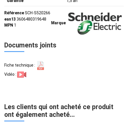
Garantie
1,5 an
Référence
SCH-S520266
ean13
3606480319648
Marque
MPN
1
Documents joints
Fiche technique :
Vidéo :
Les clients qui ont acheté ce produit
ont également acheté...