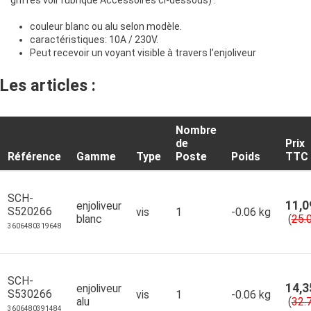
couleur blanc ou alu selon modèle.
caractéristiques: 10A / 230V.
Peut recevoir un voyant visible à travers l'enjoliveur
Les articles :
Nombre
de
Prix
Référence
Gamme
Type
Poste
Poids
TTC
SCH-
11,0
enjoliveur
S520266
vis
1
-0.06 kg
blanc
(
25.
3606480319648
SCH-
14,3
enjoliveur
S530266
vis
1
-0.06 kg
alu
(
32.
3606480391484