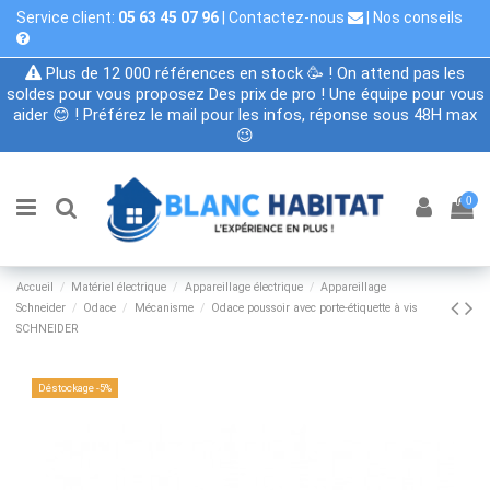
Service client:
05 63 45 07 96
|
Contactez-nous
|
Nos conseils
Plus de 12 000 références en stock 🥳 ! On attend pas les
soldes pour vous proposez Des prix de pro ! Une équipe pour vous
aider 😊 ! Préférez le mail pour les infos, réponse sous 48H max
😉
0
Accueil
Matériel électrique
Appareillage électrique
Appareillage
Schneider
Odace
Mécanisme
Odace poussoir avec porte-étiquette à vis
SCHNEIDER
Déstockage -5%