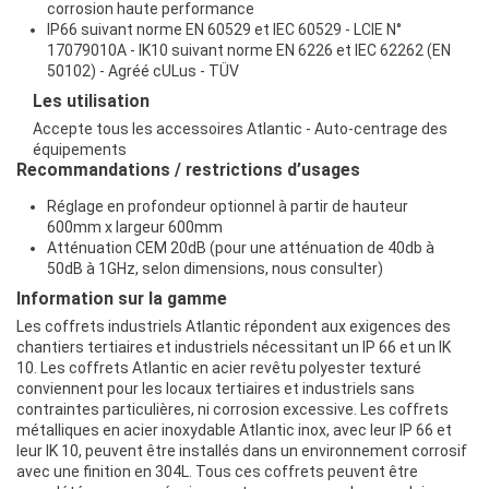
corrosion haute performance
IP66 suivant norme EN 60529 et IEC 60529 - LCIE N°
17079010A - IK10 suivant norme EN 6226 et IEC 62262 (EN
50102) - Agréé cULus - TÜV
Les
utilisation
Accepte tous les accessoires Atlantic - Auto-centrage des
équipements
Recommandations / restrictions d’usages
Réglage en profondeur optionnel à partir de hauteur
600mm x largeur 600mm
Atténuation CEM 20dB (pour une atténuation de 40db à
50dB à 1GHz, selon dimensions, nous consulter)
Information sur la gamme
Les coffrets industriels Atlantic répondent aux exigences des
chantiers tertiaires et industriels nécessitant un IP 66 et un IK
10. Les coffrets Atlantic en acier revêtu polyester texturé
conviennent pour les locaux tertiaires et industriels sans
contraintes particulières, ni corrosion excessive. Les coffrets
métalliques en acier inoxydable Atlantic inox, avec leur IP 66 et
leur IK 10, peuvent être installés dans un environnement corrosif
avec une finition en 304L. Tous ces coffrets peuvent être