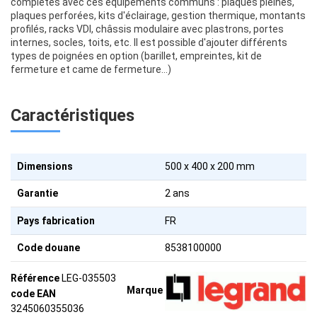
complétés avec ces équipements communs : plaques pleines,
plaques perforées, kits d'éclairage, gestion thermique, montants
profilés, racks VDI, châssis modulaire avec plastrons, portes
internes, socles, toits, etc. Il est possible d'ajouter différents
types de poignées en option (barillet, empreintes, kit de
fermeture et came de fermeture…)
Caractéristiques
Dimensions
500 x 400 x 200 mm
Garantie
2 ans
Pays fabrication
FR
Code douane
8538100000
Référence
LEG-035503
Marque
code EAN
3245060355036