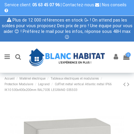
Service client:
05 63 45 07 96
|
Contactez-nous
|
Nos conseils
Plus de 12 000 références en stock 🥳 ! On attend pas les
soldes pour vous proposez Des prix de pro ! Une équipe pour vous
aider 😊 ! Préférez le mail pour les infos, réponse sous 48H max
😉
0
Accueil
Matériel électrique
Tableaux électriques et modulaires
Protection Modulaire
Legrand
Coffret métal vertical Atlantic métal IP66
IK10 500x400x200mm RAL7035 LEGRAND 035503