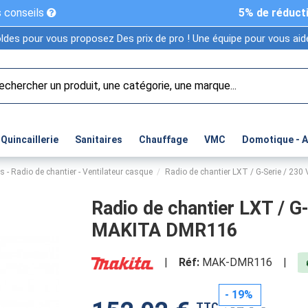
 conseils
5% de réduct
ldes pour vous proposez Des prix de pro ! Une équipe pour vous aide
Quincaillerie
Sanitaires
Chauffage
VMC
Domotique - 
 - Radio de chantier - Ventilateur casque
Radio de chantier LXT / G-Serie / 23
Radio de chantier LXT / G
MAKITA DMR116
|
Réf:
MAK-DMR116
|
- 19%
TTC