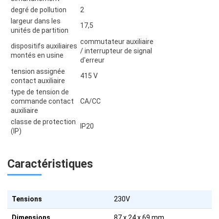
degré de pollution
2
largeur dans les
17,5
unités de partition
commutateur auxiliaire
dispositifs auxiliaires
/ interrupteur de signal
montés en usine
d'erreur
tension assignée
415 V
contact auxiliaire
type de tension de
commande contact
CA/CC
auxiliaire
classe de protection
IP20
(IP)
Caractéristiques
Tensions
230V
Dimensions
87 x 24 x 69 mm