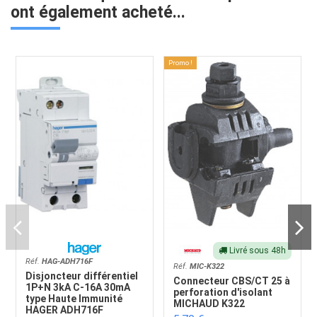
ont également acheté...
Promo !
Livré sous 48h
Réf.
HAG-ADH716F
Réf.
MIC-K322
Disjoncteur différentiel
Connecteur CBS/CT 25 à
1P+N 3kA C-16A 30mA
perforation d'isolant
type Haute Immunité
MICHAUD K322
HAGER ADH716F