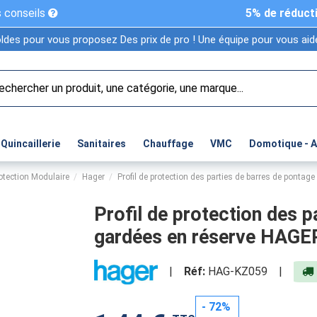
 conseils
5% de réduct
ldes pour vous proposez Des prix de pro ! Une équipe pour vous aide
Quincaillerie
Sanitaires
Chauffage
VMC
Domotique - 
otection Modulaire
Hager
Profil de protection des parties de barres de pont
Profil de protection des p
gardées en réserve HAGE
|
Réf:
HAG-KZ059
|
- 72%