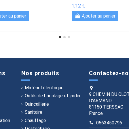
1,12 €
uter au panier
Ajouter au panier
ns
Nos produits
Contactez-no
Matériel électrique
9 CHEMIN DU CLO
Outils de bricolage et jardin
D'ARMAND
Quincaillerie
81150 TERSSAC
Sanitaire
France
ation
Chauffage
0563450796
Déstockage