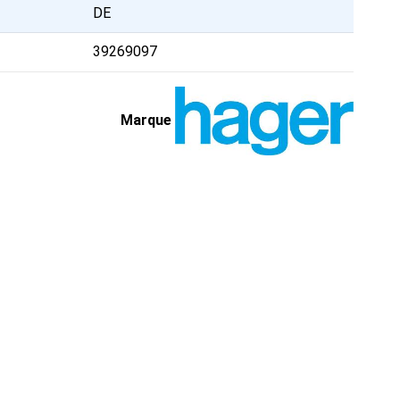
DE
39269097
Marque