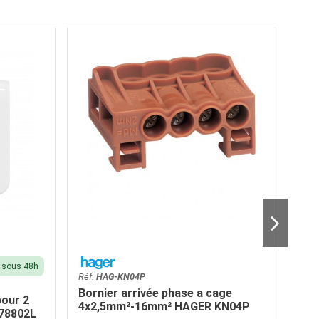
é sous 48h
Réf.
HAG-KN04P
Réf.
Bornier arrivée phase a cage
pour 2
Por
4x2,5mm²-16mm² HAGER KN04P
78802L
cof