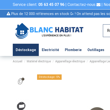
Service client:
05 63 45 07 96
|
Contactez-nous
|
Nos
Plus de 12 000 références en stock 🥳 ! On attend pas les so
Déstockage
Electricité
Plomberie
Outillages
Accueil
Matériel électrique
Appareillage électrique
Appareillage L
Déstockage -5%