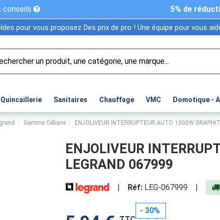
 conseils
5% de réduct
ldes pour vous proposez Des prix de pro ! Une équipe pour vous aide
Quincaillerie
Sanitaires
Chauffage
VMC
Domotique - 
egrand
Gamme Céliane
ENJOLIVEUR INTERRUPTEUR AUTO 1000W GRAPHIT
ENJOLIVEUR INTERRUP
LEGRAND 067999
|
Réf:
LEG-067999
|
- 30%
TTC