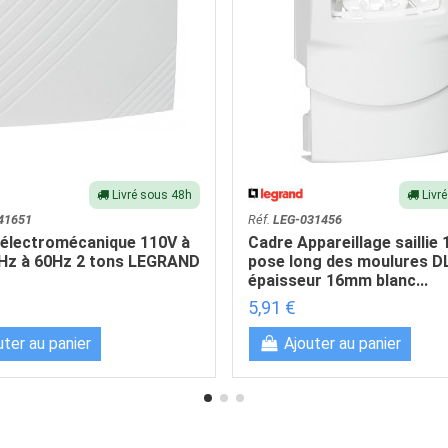
Livré sous 48h
Livr
41651
Réf.
LEG-031456
n électromécanique 110V à
Cadre Appareillage saillie 
Hz à 60Hz 2 tons LEGRAND
pose long des moulures D
épaisseur 16mm blanc...
5,91 €
uter au panier
Ajouter au panier