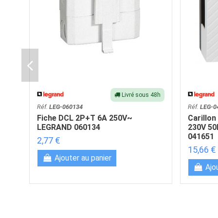
Livré sous 48h
Réf.
LEG-060134
Réf.
LEG-0
Fiche DCL 2P+T 6A 250V~
Carillo
LEGRAND 060134
230V 50
041651
2,77 €
15,66 €
Ajouter au panier
Ajo