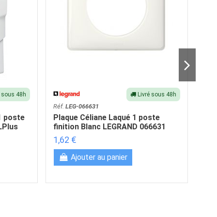
é sous 48h
Livré sous 48h
Réf.
LEG-066631
Réf.
1 poste
Plaque Céliane Laqué 1 poste
Enj
LPlus
finition Blanc LEGRAND 066631
cou
tit
1,62 €
2,6
Ajouter au panier