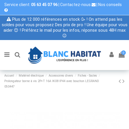
Service client:
05 63 45 07 96
|
Contactez-nous
|
Nos conseils
Plus de 12 000 références en stock 🥳 ! On attend pas les
soldes pour vous proposez Des prix de pro ! Une équipe pour vous
aider 😊 ! Préférez le mail pour les infos, réponse sous 48H max
😉
0
Accueil
Matériel électrique
Accessoires divers
Fiches - Socles
Prolongateur borne à vis 2P+T 16A IK08 IP44 avec bouchon LEGRAND
050447