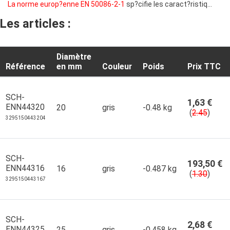
La norme europ?enne EN 50086-2-1
sp?cifie les caract?ristiq...
Les articles :
Diamètre
Référence
en mm
Couleur
Poids
Prix TTC
SCH-
1,63 €
ENN44320
20
gris
-0.48 kg
(
2.45
)
3295150443204
SCH-
193,50 €
ENN44316
16
gris
-0.487 kg
(
1.30
)
3295150443167
SCH-
2,68 €
ENN44325
25
gris
-0.458 kg