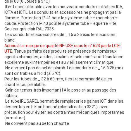
de IK 08 (6 Joules à 5 °C)
Il est donc utilisable avec les nouveaux conduits cintrables ICA,
ICTA et ICTL. Les conduits et accessoires ne propagent pas la
flamme. Protection IP 41 pour le systéme tube + manchon +
coude. Protection IP 40 pour le systéme tube + équerre + té.
Couleur gris clair RAL 7035.
Les conduits et accessoires de _ 16 à 25 existent aussi en
blanc.
Admis à la marque de qualité NF-USE sous le n° 623 par le LCIE-
UTE
. Tenue parfaite des produits en présence de nombreux
agents chimiques, acides, alcalins et sels minéraux Résistance
excellente aux intempéries et au vieillissement climatique.
Ne contient pas de sel de plomb. Les conduits de _ 16 à 25 mm
sont cintrables à froid (à 5 °C).
Pour les tubes de _ 32 à 63 mm, il est recommandé de les
chauffer au préalable.
Gain de temps trés important ! A la pose et au passage des
câbles.
Le tube IRL SAREL permet de remplacer les gaines ICT dans les
descentes en béton banché (classifi cation 3321), avec
précaution pour éviter les contraintes mécaniques importantes
(armature).
Ne convient pas au béton chauffé