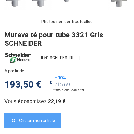
Photos non contractuelles
Mureva té pour tube 3321 Gris
SCHNEIDER
|
Réf:
SCH-TES-IRL
|
A partir de
- 10%
193,50 €
TTC
215.69 €
(Prix Public Indicatif)
Vous économisez
22,19 €
Choisir mon article