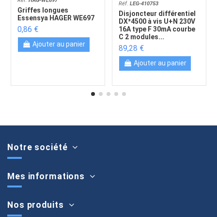
Réf.
HAG-WE697
Réf.
LEG-410753
Griffes longues
Disjoncteur différentiel
Essensya HAGER WE697
DX³4500 à vis U+N 230V
0,86 €
16A type F 30mA courbe
C 2 modules...
Ajouter au panier
89,28 €
Ajouter au panier
Notre société
Mes informations
Nos produits