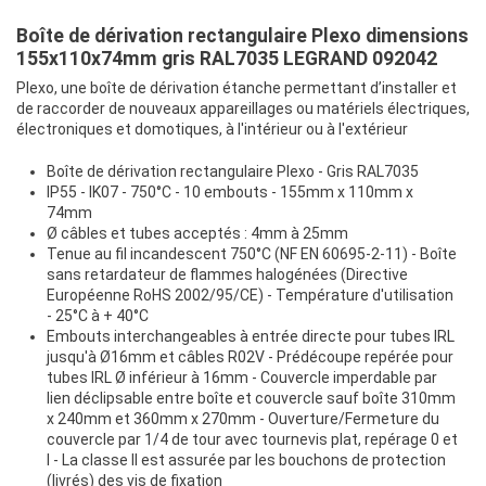
Boîte de dérivation rectangulaire Plexo dimensions
155x110x74mm gris RAL7035 LEGRAND 092042
Plexo, une boîte de dérivation étanche permettant d’installer et
de raccorder de nouveaux appareillages ou matériels électriques,
électroniques et domotiques, à l'intérieur ou à l'extérieur
Boîte de dérivation rectangulaire Plexo - Gris RAL7035
IP55 - IK07 - 750°C - 10 embouts - 155mm x 110mm x
74mm
Ø câbles et tubes acceptés : 4mm à 25mm
Tenue au fil incandescent 750°C (NF EN 60695-2-11) - Boîte
sans retardateur de flammes halogénées (Directive
Européenne RoHS 2002/95/CE) - Température d'utilisation
- 25°C à + 40°C
Embouts interchangeables à entrée directe pour tubes IRL
jusqu'à Ø16mm et câbles R02V - Prédécoupe repérée pour
tubes IRL Ø inférieur à 16mm - Couvercle imperdable par
lien déclipsable entre boîte et couvercle sauf boîte 310mm
x 240mm et 360mm x 270mm - Ouverture/Fermeture du
couvercle par 1/4 de tour avec tournevis plat, repérage 0 et
I - La classe II est assurée par les bouchons de protection
(livrés) des vis de fixation