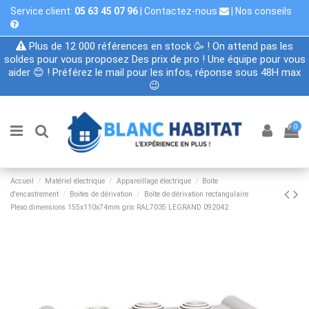
Service client:
05 63 45 07 96
|
Contactez-nous
|
Nos conseils
Plus de 12 000 références en stock 🥳 ! On attend pas les
soldes pour vous proposez Des prix de pro ! Une équipe pour vous
aider 😊 ! Préférez le mail pour les infos, réponse sous 48H max
😉
0
Accueil
Matériel électrique
Appareillage électrique
Boite
d'encastrement
Boites de dérivation
Boîte de dérivation rectangulaire
Plexo dimensions 155x110x74mm gris RAL7035 LEGRAND 092042