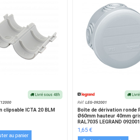
Livré sous 48h
Livr
12000
Réf.
LEG-092001
 clipsable ICTA 20 BLM
Boîte de dérivation ronde 
Ø60mm hauteur 40mm gri
RAL7035 LEGRAND 092001
1,65 €
uter au panier