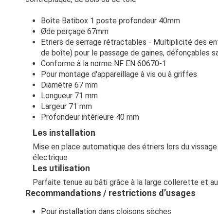
Boîte Batibox 1 poste profondeur 40mm
Øde perçage 67mm
Etriers de serrage rétractables - Multiplicité des en
de boîte) pour le passage de gaines, défonçables sa
Conforme à la norme NF EN 60670-1
Pour montage d'appareillage à vis ou à griffes
Diamètre
67 mm
Longueur
71 mm
Largeur
71 mm
Profondeur intérieure
40 mm
Les
installation
Mise en place automatique des étriers lors du vissa
électrique
Les
utilisation
Parfaite tenue au bâti grâce à la large collerette et a
Recommandations / restrictions d’usages
Pour installation dans cloisons sèches