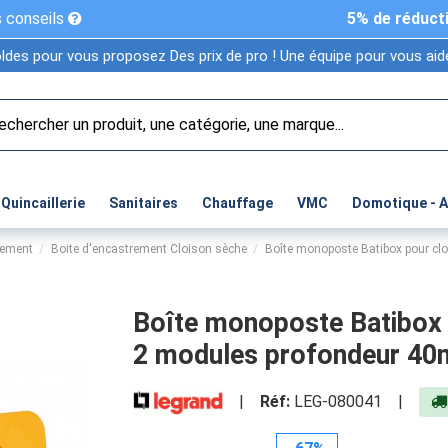
 conseils
5% de réduct
ldes pour vous proposez Des prix de pro ! Une équipe pour vous aide
Quincaillerie
Sanitaires
Chauffage
VMC
Domotique - 
rement
Boite d'encastrement Cloison sèche
Boîte monoposte Batibox pour cl
Boîte monoposte Batibox 
2 modules profondeur 
|
Réf:
LEG-080041
|