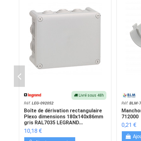
Livré sous 48h
Réf.
LEG-092052
Réf.
BLM-7
Boîte de dérivation rectangulaire
Manchon
Plexo dimensions 180x140x86mm
712000
gris RAL7035 LEGRAND...
0,21 €
10,18 €
Ajo