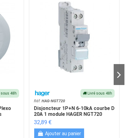
é sous 48h
Livré sous 48h
Réf.
HAG-NGT720
Réf.
Plexo
Disjoncteur 1P+N 6-10kA courbe D
Pri
s
20A 1 module HAGER NGT720
mod
32,89 €
10,
Ajouter au panier