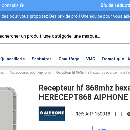
 conseils
5% de réduct
ldes pour vous proposez Des prix de pro ! Une équipe pour vous aide
Quincaillerie
Sanitaires
Chauffage
VMC
Domotique - 
ies
Accessoires pour Aiphone
Recepteur hf 868mhz hexact avec antenne i
Recepteur hf 868mhz hexa
HERECEPT868 AIPHONE 
|
Réf:
AIP-150018
|
|