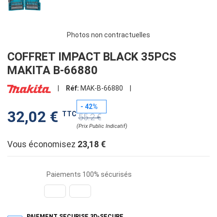
Photos non contractuelles
COFFRET IMPACT BLACK 35PCS
MAKITA B-66880
|
Réf:
MAK-B-66880
|
- 42%
32,02 €
TTC
55.2 €
(Prix Public Indicatif)
Vous économisez
23,18 €
Paiements 100% sécurisés
PAIEMENT SECURISE 3D-SECURE