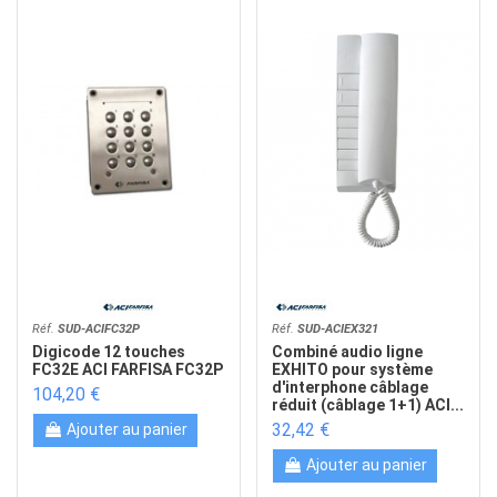
Réf.
SUD-ACIFC32P
Réf.
SUD-ACIEX321
Digicode 12 touches
Combiné audio ligne
FC32E ACI FARFISA FC32P
EXHITO pour système
d'interphone câblage
104,20 €
réduit (câblage 1+1) ACI...
32,42 €
Ajouter au panier
Ajouter au panier