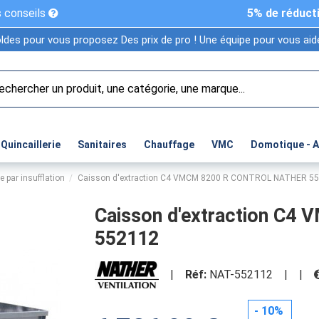
 conseils
5% de réduct
ldes pour vous proposez Des prix de pro ! Une équipe pour vous aide
Quincaillerie
Sanitaires
Chauffage
VMC
Domotique - 
e par insufflation
Caisson d'extraction C4 VMCM 8200 R CONTROL NATHER 5
Caisson d'extraction C
552112
|
Réf:
NAT-552112
|
|
- 10%