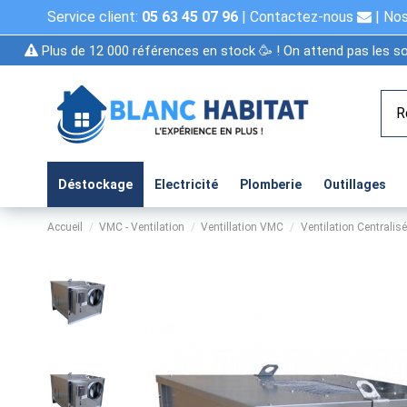
Service client:
05 63 45 07 96
|
Contactez-nous
|
Nos
Plus de 12 000 références en stock 🥳 ! On attend pas les so
Déstockage
Electricité
Plomberie
Outillages
Accueil
VMC - Ventilation
Ventillation VMC
Ventilation Centralisé