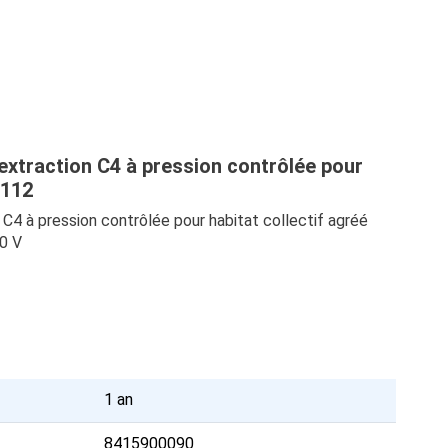
xtraction C4 à pression contrôlée pour
2112
4 à pression contrôlée pour habitat collectif agréé
30 V
1 an
8415900090