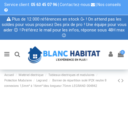
Service client:
05 63 45 07 96
|
Contactez-nous
|
Nos conseils
Plus de 12 000 références en stock 🥳 ! On attend pas les
soldes pour vous proposez Des prix de pro ! Une équipe pour vous
aider 😊 ! Préférez le mail pour les infos, réponse sous 48H max
😉
0
Accueil
Matériel électrique
Tableaux électriques et modulaires
Protection Modulaire
Legrand
Bornier de répartition isolé IP2X neutre 8
connexions 1,5mm² à 16mm² bleu longueur 75mm LEGRAND 004842