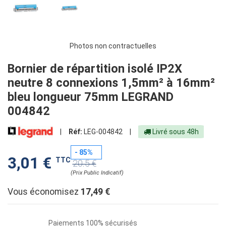
Photos non contractuelles
Bornier de répartition isolé IP2X
neutre 8 connexions 1,5mm² à 16mm²
bleu longueur 75mm LEGRAND
004842
|
Réf:
LEG-004842
|
Livré sous 48h
- 85%
3,01 €
TTC
20.5 €
(Prix Public Indicatif)
Vous économisez
17,49 €
Paiements 100% sécurisés