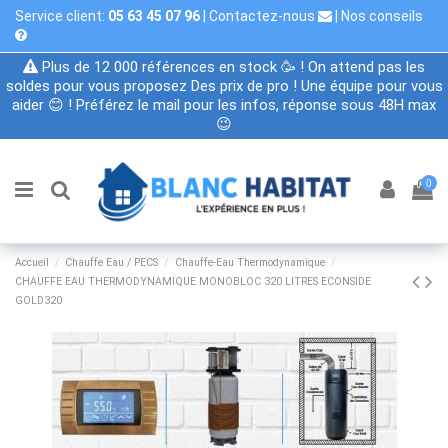
Service client:
05 63 45 07 96
|
Contactez-nous
|
Nos conseils
Plus de 12 000 références en stock 🥳 ! On attend pas les
soldes pour vous proposez Des prix de pro ! Une équipe pour vous
aider 😊 ! Préférez le mail pour les infos, réponse sous 48H max
😉
0
Accueil
Chauffe Eau / PECS
Chauffe-Eau Thermodynamique
CHAUFFE EAU THERMODYNAMIQUE MONOBLOC 320 LITRES ECONSIDE
GOLD320