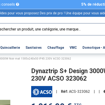
 conseils
5% de réduct
ldes pour vous proposez Des prix de pro ! Une équipe pour vous aide
Quincaillerie
Sanitaires
Chauffage
VMC
Domotique - 
 3000W Noir mat 1585x240x50 IP45 230V ACSO 323062
Dynaztrip S+ Design 300
230V ACSO 323062
|
Réf:
ACS-323062
|
|