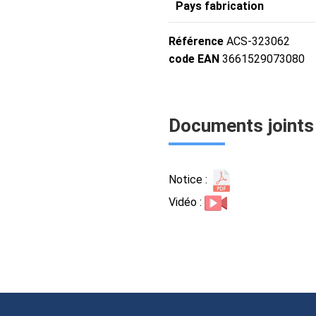
Pays fabrication
Référence
ACS-323062
code EAN
3661529073080
Documents joints
Notice :
Vidéo :