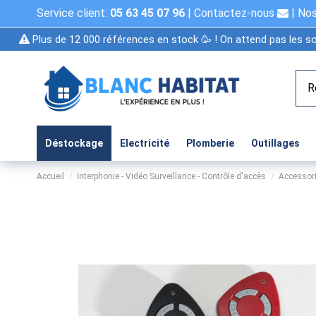
Service client:
05 63 45 07 96
|
Contactez-nous
|
Nos
Plus de 12 000 références en stock 🥳 ! On attend pas les so
Déstockage
Electricité
Plomberie
Outillages
Accueil
Interphonie - Vidéo Surveillance - Contrôle d'accès
Accessor