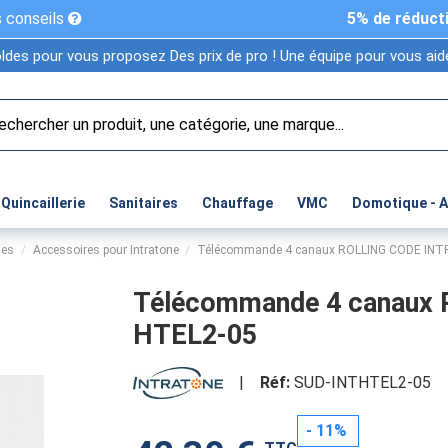
 conseils
5% de réduct
ldes pour vous proposez Des prix de pro ! Une équipe pour vous aide
Quincaillerie
Sanitaires
Chauffage
VMC
Domotique - 
ies
Accessoires pour Intratone
Télécommande 4 canaux ROLLING CODE IN
Télécommande 4 canaux
HTEL2-05
|
Réf:
SUD-INTHTEL2-05
- 11%