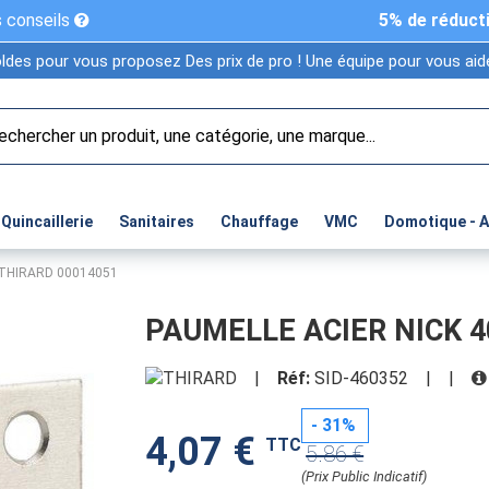
 conseils
5% de réduct
ldes pour vous proposez Des prix de pro ! Une équipe pour vous aide
Quincaillerie
Sanitaires
Chauffage
VMC
Domotique - 
 THIRARD 00014051
PAUMELLE ACIER NICK 4
|
Réf:
SID-460352
|
|
- 31%
4,07 €
TTC
5.86 €
(Prix Public Indicatif)